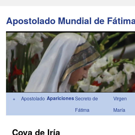
Apostolado Mundial de Fátim
Ir
Apariciones
+
Apostolado
Secreto de
Virgen
al
Fátima
María
contenido
Cova de Iría