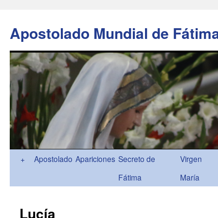
Apostolado Mundial de Fátim
Ir
+
Apostolado
Apariciones
Secreto de
Virgen
al
Fátima
María
contenido
Lucía