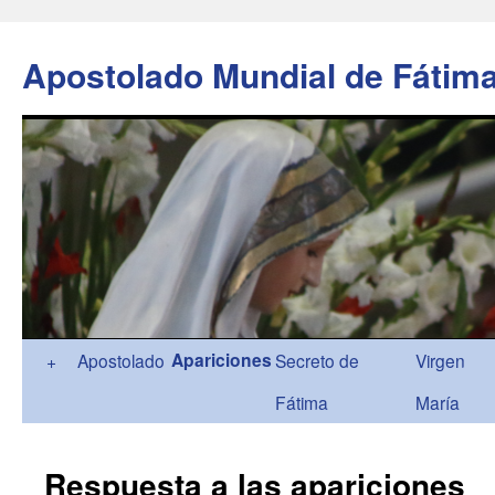
Apostolado Mundial de Fátim
Ir
Apariciones
+
Apostolado
Secreto de
Virgen
al
Fátima
María
contenido
Respuesta a las apariciones