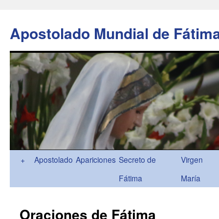
Apostolado Mundial de Fátim
Ir
+
Apostolado
Apariciones
Secreto de
Virgen
al
Fátima
María
contenido
Oraciones de Fátima