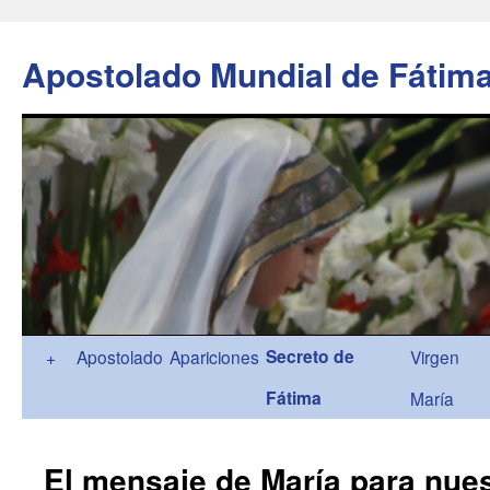
Apostolado Mundial de Fátim
Ir
Secreto de
+
Apostolado
Apariciones
Virgen
al
Fátima
María
contenido
El mensaje de María para nue